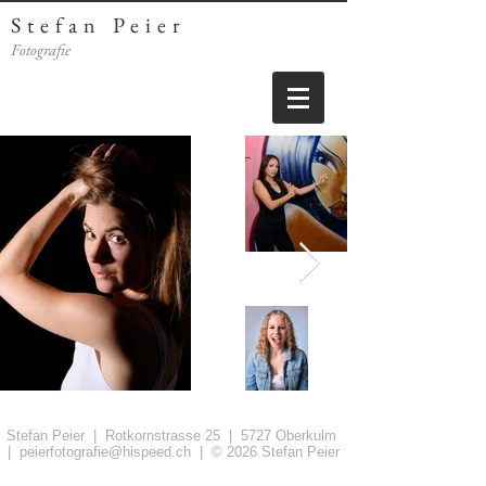
Stefan Peier
Fotografie
Stefan Peier | Rotkornstrasse 25 | 5727 Oberkulm
|
peierfotografie@hispeed.ch
| © 2026 Stefan Peier